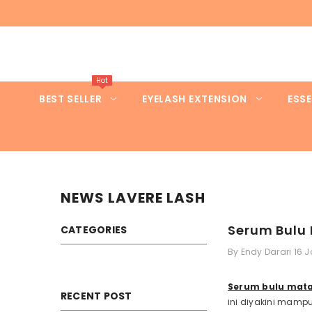
SKIP TO CONTENT
Hot
BEST SELLER
EYELASH EXTENSION
ESSE
NEWS LAVERE LASH
Serum Bulu 
CATEGORIES
By
Endy Darari
16 
Serum bulu mat
RECENT POST
ini diyakini mamp