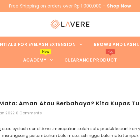
Free Shipping on orders over Rp 1.000,000 -
Shop Now
NTIALS FOR EYELASH EXTENSION
BROWS AND LASH L
New
Hot
ACADEMY
CLEARANCE PRODUCT
Mata: Aman Atau Berbahaya? Kita Kupas Tun
Jan 2022
0 Comments
a
atau eyelash conditioner, merupakan salah satu produk kecantika
u merangsang pertumbuhan bulu mata, sehingga bulu mata tampak leb