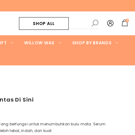
0
0
SHOP ALL
items
IFT
WILLOW WAX
SHOP BY BRANDS
tas Di Sini
n yang berfungsi untuk menumbuhkan bulu mata. Serum
ih tebal, indah, dan kuat.