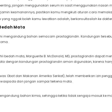
penting, jangan menggunakan serum ini saat menggunakan riasan m
erjamin keamanannya, pastikan kamu mengikuti aturan cara memaka
a yang nggak boleh kamu lewatkan adalah, berkonsultasilah ke dokter,
 Bedah Mata
ni mengandung bahan semacam prostaglandin. Kandungan tersebu
ukoma.
hli bedah mata, Marguerite B. McDonald, MD, prostaglandin dapat me
ta dengan kandungan prostaglandin aman digunakan, karena hanya
as Obat dan Makanan Amerika Serikat), telah memberikan izin pengg
u waspada dan jangan sampai terkena mata.
mengandung bahan kimia, sehingga ketika tidak sengaja masuk ke m