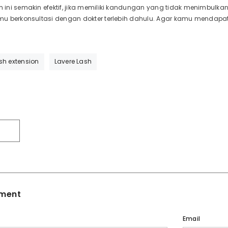
ini semakin efektif, jika memiliki kandungan yang tidak menimbulk
u berkonsultasi dengan dokter terlebih dahulu. Agar kamu mendapa
sh extension
Lavere Lash
T
ment
Email