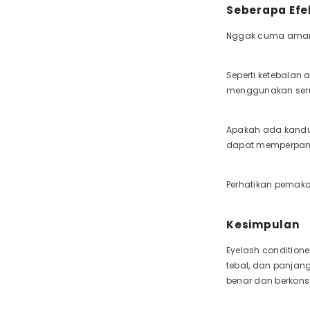
Seberapa Efek
Nggak cuma aman, 
Seperti ketebalan
menggunakan seru
Apakah ada kandu
dapat memperpanj
Perhatikan pemakai
Kesimpulan
Eyelash condition
tebal, dan panjan
benar dan berkonsu