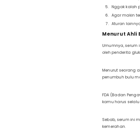
Nggak kalah 
Agar makin t
Aturan lainny
Menurut Ahli
Umumnya, serum i
oleh penderita gl
Menurut seorang a
penumbuh bulu ma
FDA (Badan Pengaw
kamu harus selal
Sebab, serum ini 
kemerahan.