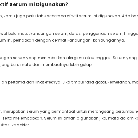
tif Serum Ini Digunakan?
kamu juga perlu tahu seberapa efektif serum ini digunakan. Ada b
 awal bulu mata, kandungan serum, durasi penggunaan serum, hingg
m ini, perhatikan dengan cermat kandungan-kandungannya.
ngan serum yang menimbulkan alergimu atau enggak. Serum yang 
ang bulu mata dan membuatnya lebih gelap.
an pertama dan lihat efeknya. Jika timbul rasa gatal, kemerahan, ma
er, merupakan serum yang bermanfaat untuk merangsang pertumbuha
g, serta melembabkan. Serum ini aman digunakan jika, mata dalam k
ltasi ke dokter.