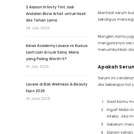
3 Alasan Infinity Tint Jadi
Manfaat serum bul
Andalan Brow Artist untuk Hasil
sekaligus mencega
Alis Tahan Lama
24 July 2026
Mungkin, kamu jug
mengulasnya secar
Kelas Academy Lavere vs Kursus
menumbuhkan dan
Lash Lain di Luar Sana, Mana
yang Paling Worth It?
Apakah Seru
10 July 2026
Serum ini cender
Lavere di Bali Wellness & Beauty
dia beberapa hal
Expo 2026
19 June 2026
Saat kamu me
Ingat! Mata m
infeksi. Jika
Sebelum mengg
Dalam sehari