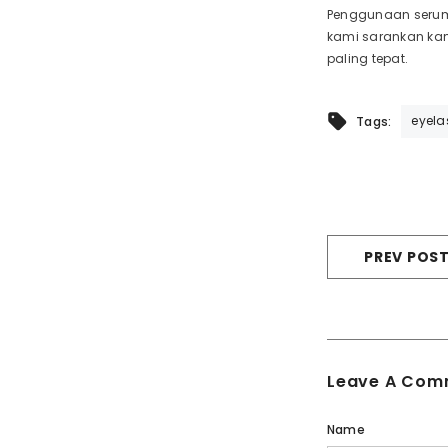
Penggunaan serum 
kami sarankan kam
paling tepat.
eyela
Tags:
PREV POS
Leave A Com
Name