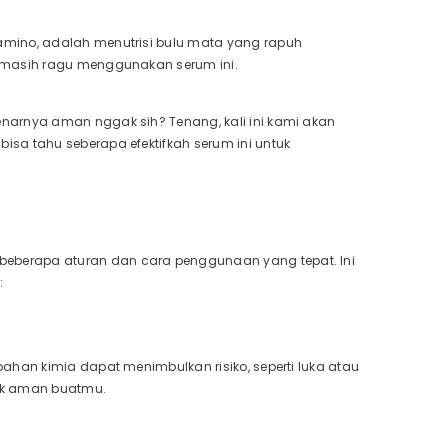
amino, adalah menutrisi bulu mata yang rapuh
g masih ragu menggunakan serum ini.
SHOP NOW
narnya aman nggak sih? Tenang, kali ini kami akan
sa tahu seberapa efektifkah serum ini untuk
eberapa aturan dan cara penggunaan yang tepat. Ini
:
 bahan kimia dapat menimbulkan risiko, seperti luka atau
gak aman buatmu.