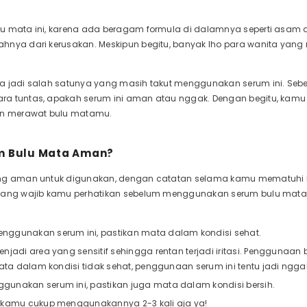
u mata ini, karena ada beragam formula di dalamnya seperti asam 
hnya dari kerusakan. Meskipun begitu, banyak lho para wanita yan
a jadi salah satunya yang masih takut menggunakan serum ini. Sebe
a tuntas, apakah serum ini aman atau nggak. Dengan begitu, kamu bi
 merawat bulu matamu.
m Bulu Mata Aman?
ung aman untuk digunakan, dengan catatan selama kamu mematuhi b
 yang wajib kamu perhatikan sebelum menggunakan serum bulu mata
nggunakan serum ini, pastikan mata dalam kondisi sehat.
enjadi area yang sensitif sehingga rentan terjadi iritasi. Penggunaan
 mata dalam kondisi tidak sehat, penggunaan serum ini tentu jadi ng
unakan serum ini, pastikan juga mata dalam kondisi bersih.
, kamu cukup menggunakannya 2-3 kali aja ya!