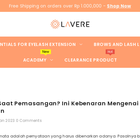
Free Shipping on orders over Rp 1.000,000 -
Shop Now
NTIALS FOR EYELASH EXTENSION
BROWS AND LASH L
New
Hot
ACADEMY
CLEARANCE PRODUCT
 Saat Pemasangan? Ini Kebenaran Mengenai
an
Jan 2023
0 Comments
dimata adalah pernyataan yang harus dibenarkan adanya. Pasalnya ba