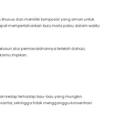
khusus dan memiliki komposisi yang aman untuk
n dapat mempertahankan bulu mata palsu dalam waktu
SHOP NOW
elusuri alur permasalahannya terlebih dahulu.
 kamu impikan.
al dan kedap terhadap bau-bau yang mungkin
ntai, sehingga tidak mengganggu konsentrasi