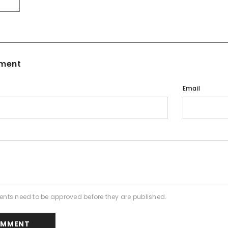
T
ment
Email
nts need to be approved before they are published.