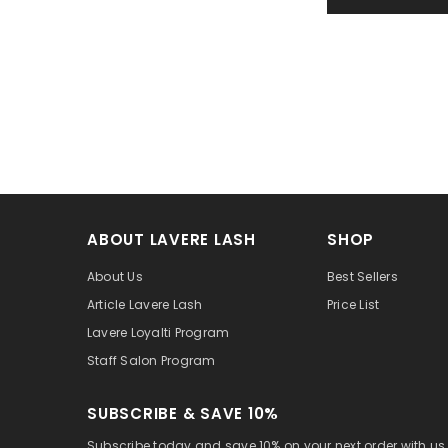
ABOUT LAVERE LASH
SHOP
About Us
Best Sellers
Article Lavere Lash
Price List
Lavere Loyalti Program
Staff Salon Program
SUBSCRIBE & SAVE 10%
Subscribe today and save 10% on your next order with us