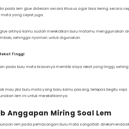
a pada lem glue didesain secara khusus agar bisa kering secara cep
mata yang cepat juga.
lue artinya kamu sudah merekatkan bulu matamu menggunakan alat
lembab, sehingga nyaman untuk digunakan.
Rekat Tinggi
n pada bulu mata biasanya memiliki daya rekat yang tinggi, sehi
ak mau jika bulu mata yang baru kamu pasang, terlepas begitu saj
nakan lem ini untuk merekatkannya.
b Anggapan Miring Soal Lem
unaan lem pada pemasangan bulu mata sangatlah direkomendasikan