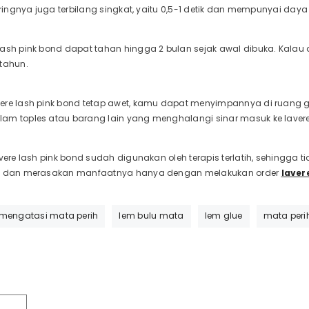
keringnya juga terbilang singkat, yaitu 0,5-1 detik dan mempunyai daya 
ash pink bond dapat tahan hingga 2 bulan sejak awal dibuka. Kalau 
 tahun.
ere lash pink bond tetap awet, kamu dapat menyimpannya di ruang g
am toples atau barang lain yang menghalangi sinar masuk ke lavere
avere lash pink bond sudah digunakan oleh terapis terlatih, sehing
ni dan merasakan manfaatnya hanya dengan melakukan order
laver
mengatasi mata perih
lem bulu mata
lem glue
mata perih