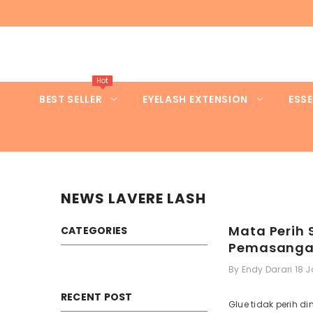
SKIP TO CONTENT
Hot
BEST SELLER
EYELASH EXTENSION
ESSE
NEWS LAVERE LASH
Mata Perih
CATEGORIES
Pemasang
By
Endy Darari
18 
RECENT POST
Glue tidak perih 