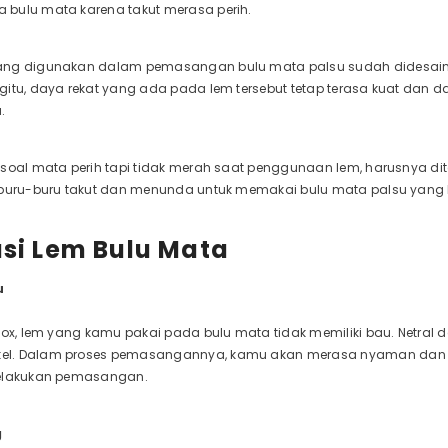
bulu mata karena takut merasa perih.
ang digunakan dalam pemasangan bulu mata palsu sudah didesain 
gitu, daya rekat yang ada pada lem tersebut tetap terasa kuat da
.
soal mata perih tapi tidak merah saat penggunaan lem, harusnya dit
rburu-buru takut dan menunda untuk memakai bulu mata palsu yang
asi Lem Bulu Mata
u
 fox, lem yang kamu pakai pada bulu mata tidak memiliki bau. Netr
l. Dalam proses pemasangannya, kamu akan merasa nyaman dan sa
melakukan pemasangan.
g