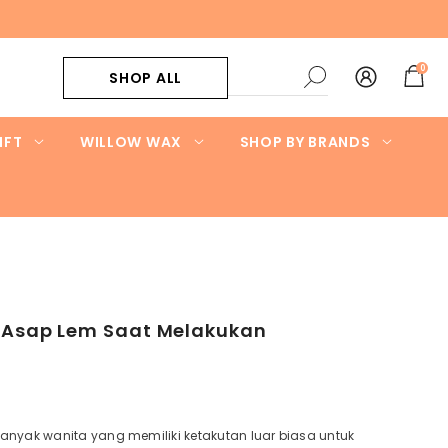
0
0
SHOP ALL
items
IFT
WILLOW WAX
SHOP BY BRANDS
 Asap Lem Saat Melakukan
nyak wanita yang memiliki ketakutan luar biasa untuk