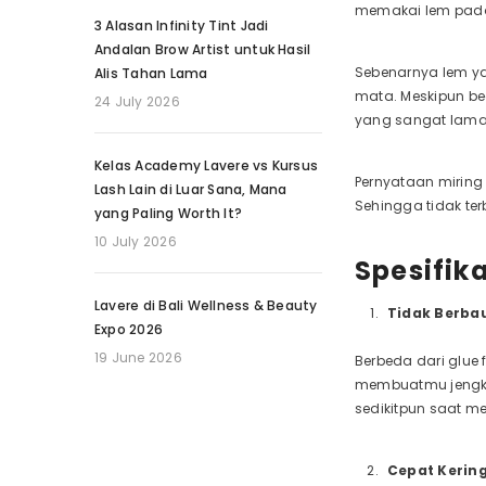
memakai lem pada 
3 Alasan Infinity Tint Jadi
Andalan Brow Artist untuk Hasil
Sebenarnya lem y
Alis Tahan Lama
mata. Meskipun be
24 July 2026
yang sangat lama
Kelas Academy Lavere vs Kursus
Pernyataan miring 
Lash Lain di Luar Sana, Mana
Sehingga tidak te
yang Paling Worth It?
10 July 2026
Spesifik
Lavere di Bali Wellness & Beauty
Tidak Berba
Expo 2026
19 June 2026
Berbeda dari glue
membuatmu jengke
sedikitpun saat 
Cepat Kerin