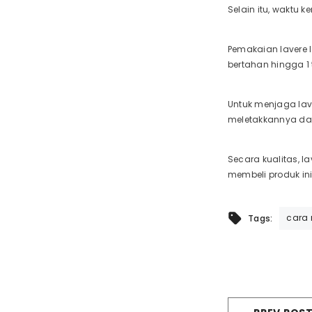
Selain itu, waktu 
Pemakaian lavere l
bertahan hingga 1
Untuk menjaga lav
meletakkannya dal
Secara kualitas, l
membeli produk i
cara 
Tags: