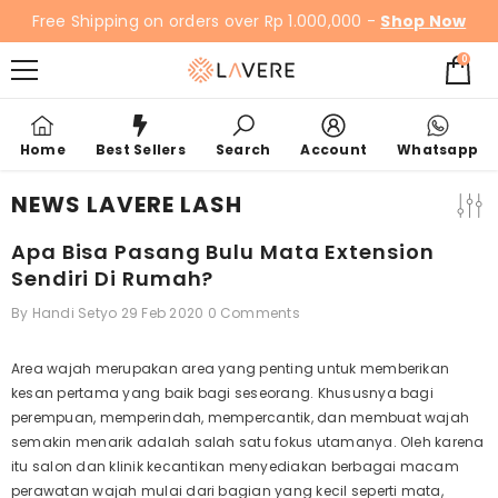
SKIP TO CONTENT
Free Shipping on orders over Rp 1.000,000 -
Shop Now
0
0
items
Home
Best Sellers
Search
Account
Whatsapp
NEWS LAVERE LASH
Apa Bisa Pasang Bulu Mata Extension
Sendiri Di Rumah?
By
Handi Setyo
29 Feb 2020
0 Comments
Area wajah merupakan area yang penting untuk memberikan
kesan pertama yang baik bagi seseorang. Khususnya bagi
perempuan, memperindah, mempercantik, dan membuat wajah
semakin menarik adalah salah satu fokus utamanya. Oleh karena
itu salon dan klinik kecantikan menyediakan berbagai macam
perawatan wajah mulai dari bagian yang kecil seperti mata,