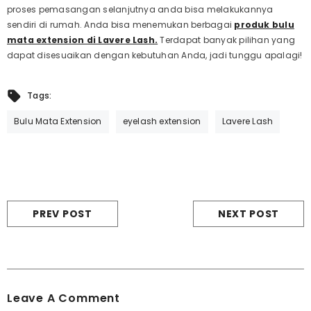
proses pemasangan selanjutnya anda bisa melakukannya
sendiri di rumah. Anda bisa menemukan berbagai
produk bulu
mata extension di Lavere Lash.
Terdapat banyak pilihan yang
dapat disesuaikan dengan kebutuhan Anda, jadi tunggu apalagi!
Tags:
Bulu Mata Extension
eyelash extension
Lavere Lash
PREV POST
NEXT POST
Leave A Comment