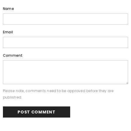
Name
Email
Comment
Please note, comments need to be approved before they are
published.