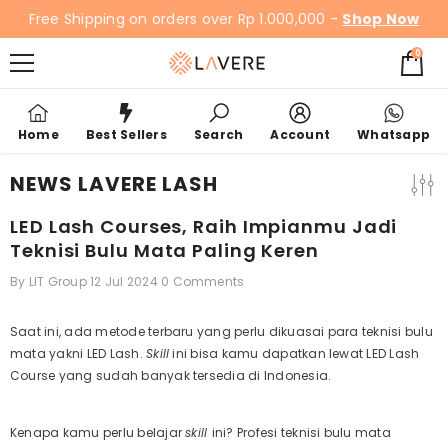
SKIP TO CONTENT
Free Shipping on orders over Rp 1.000,000 -
Shop Now
0
0
items
Home
Best Sellers
Search
Account
Whatsapp
NEWS LAVERE LASH
LED Lash Courses, Raih Impianmu Jadi
Teknisi Bulu Mata Paling Keren
By
LIT Group
12 Jul 2024
0 Comments
Saat ini, ada metode terbaru yang perlu dikuasai para teknisi bulu
mata yakni LED Lash.
Skill
ini bisa kamu dapatkan lewat
LED Lash
Course
yang sudah banyak tersedia di Indonesia.
Kenapa kamu perlu belajar
skill
ini? Profesi teknisi bulu mata