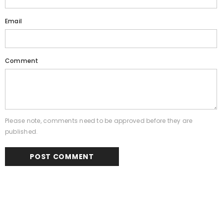
Email
Comment
Please note, comments need to be approved before they are
published.