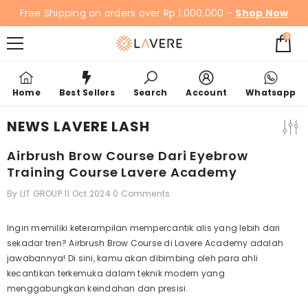
SKIP TO CONTENT
Free Shipping on orders over Rp 1.000,000 -
Shop Now
0
0
items
Home
Best Sellers
Search
Account
Whatsapp
NEWS LAVERE LASH
Airbrush Brow Course Dari Eyebrow
Training Course Lavere Academy
By
LIT GROUP
11 Oct 2024
0 Comments
Ingin memiliki keterampilan mempercantik alis yang lebih dari
sekadar tren? Airbrush Brow Course di Lavere Academy adalah
jawabannya! Di sini, kamu akan dibimbing oleh para ahli
kecantikan terkemuka dalam teknik modern yang
menggabungkan keindahan dan presisi.