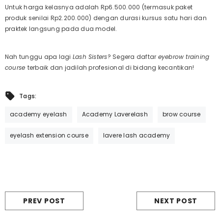
Untuk harga kelasnya adalah Rp6.500.000 (termasuk paket
produk senilai Rp2.200.000) dengan durasi kursus satu hari dan
praktek langsung pada dua model.
Nah tunggu apa lagi
Lash Sisters
? Segera daftar
eyebrow training
course
terbaik dan jadilah profesional di bidang kecantikan!
Tags:
academy eyelash
Academy Laverelash
brow course
eyelash extension course
lavere lash academy
PREV POST
NEXT POST