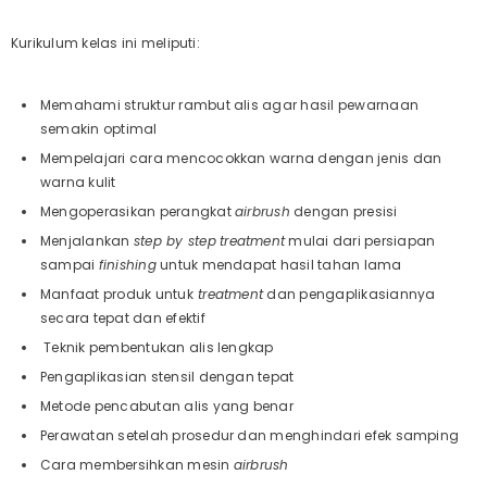
Kurikulum kelas ini meliputi:
Memahami struktur rambut alis agar hasil pewarnaan
semakin optimal
Mempelajari cara mencocokkan warna dengan jenis dan
warna kulit
Mengoperasikan perangkat
airbrush
dengan presisi
Menjalankan
step by step
treatment
mulai dari persiapan
sampai
finishing
untuk mendapat hasil tahan lama
Manfaat produk untuk
treatment
dan pengaplikasiannya
secara tepat dan efektif
Teknik pembentukan alis lengkap
Pengaplikasian stensil dengan tepat
Metode pencabutan alis yang benar
Perawatan setelah prosedur dan menghindari efek samping
Cara membersihkan mesin
airbrush