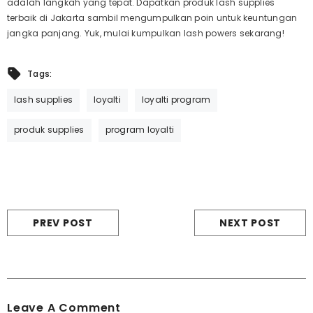
adalah langkah yang tepat. Dapatkan produk
lash supplies
terbaik di Jakarta sambil mengumpulkan poin untuk keuntungan
jangka panjang. Yuk, mulai kumpulkan
lash powers
sekarang!
Tags:
lash supplies
loyalti
loyalti program
produk supplies
program loyalti
PREV POST
NEXT POST
Leave A Comment