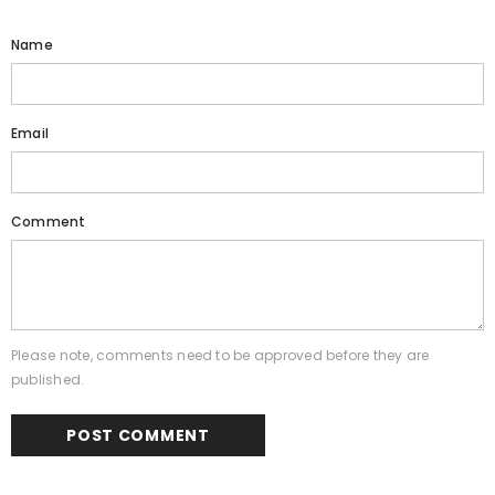
Name
Email
Comment
Please note, comments need to be approved before they are
published.