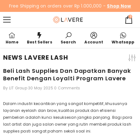
SKIP TO CONTENT
Free Shipping on orders over Rp 1.000,000 -
Shop Now
0
0
items
Home
Best Sellers
Search
Account
Whatsapp
NEWS LAVERE LASH
Beli Lash Supplies Dan Dapatkan Banyak
Benefit Dengan Loyalti Program Lavere
By
LIT Group
30 May 2025
0 Comments
Dalam industri kecantikan yang sangat kompetitif, khususnya
layanan
eyelash
dan
brow
, kualitas produk dan efisiensi
pembelian adalah kunci kesuksesan jangka panjang. Bagi para
last artist
dan juga salon owner yang rutin membeli produk lash
supplies pasti sangat paham sekali soal ini.