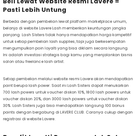
Beli Lewat Website Resmi Lavere =
Pasti Lebih Untung
Berbeda dengan pembelian lewat
platform marketplace
umum,
belanja di
website
Lavere Lash memberikan keuntungan jangka
panjang. Lash SIsters tidak hanya mendapatkan harga kompetitif
untuk setiap pembelian
lash supplies
, tapi juga berkesempatan
mengumpulkan poin loyalti yang bisa diklaim secara langsung.
Ini adalah investasi strategis bagi kamu yang menjalankan bisnis
salon atau
freelance lash artist
.
Setiap pembelian melalui website resmi Lavere akan mendapatkan
point berupa
lash power
. Saat ini
Lash Sisters
dapat menukarkan
700
lash powers
untuk voucher diskon 10%, 1800
lash powers
untuk
voucher diskon 20%, dan 3000
lash powers
untuk voucher diskon
30%.
Lash Sisters
juga bisa mendapatkan langsung 100 bonus
points dengan bergabung di LAVERE CLUB. Caranya cukup dengan
registrasi di website Lavere.