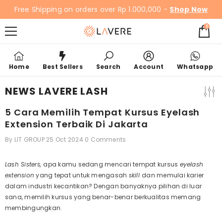
SKIP TO CONTENT
Free Shipping on orders over Rp 1.000,000 -
Shop Now
0
0
items
Home
Best Sellers
Search
Account
Whatsapp
NEWS LAVERE LASH
5 Cara Memilih Tempat Kursus Eyelash
Extension Terbaik Di Jakarta
By
LIT GROUP
25 Oct 2024
0 Comments
Lash Sisters,
apa kamu sedang mencari
tempat kursus
eyelash
extension
yang tepat untuk mengasah
skill
dan memulai karier
dalam industri kecantikan? Dengan banyaknya pilihan di luar
sana, memilih kursus yang benar-benar berkualitas memang
membingungkan.