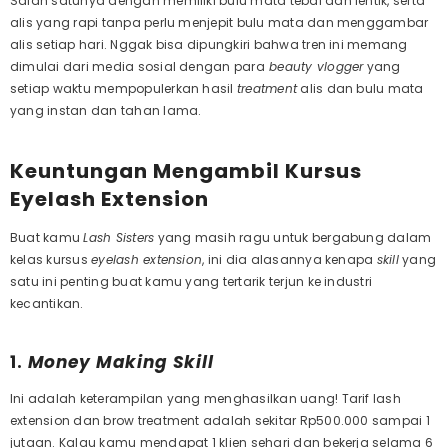
Salah satunya dengan memiliki bulu mata tebal dan lentik, serta
alis yang rapi tanpa perlu menjepit bulu mata dan menggambar
alis setiap hari. Nggak bisa dipungkiri bahwa tren ini memang
dimulai dari media sosial dengan para
beauty vlogger
yang
setiap waktu mempopulerkan hasil
treatment
alis dan bulu mata
yang instan dan tahan lama.
Keuntungan Mengambil Kursus
Eyelash Extension
Buat kamu
Lash Sisters
yang masih ragu untuk bergabung dalam
kelas kursus
eyelash extension
, ini dia alasannya kenapa
skill
yang
satu ini penting buat kamu yang tertarik terjun ke industri
kecantikan.
1.
Money Making Skill
Ini adalah keterampilan yang menghasilkan uang! Tarif lash
extension dan brow treatment adalah sekitar Rp500.000 sampai 1
jutaan. Kalau kamu mendapat 1 klien sehari dan bekerja selama 6