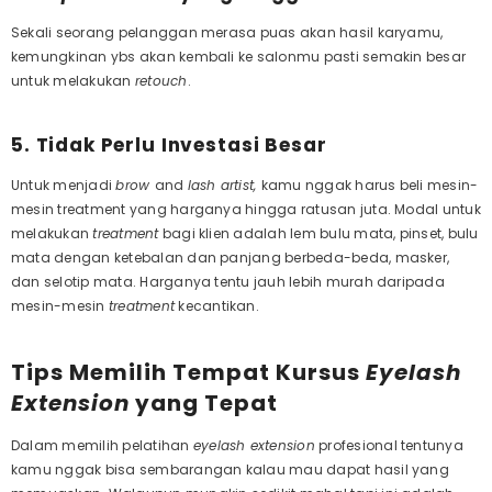
Sekali seorang pelanggan merasa puas akan hasil karyamu,
kemungkinan ybs akan kembali ke salonmu pasti semakin besar
untuk melakukan
retouch
.
5. Tidak Perlu Investasi Besar
Untuk menjadi
brow
and
lash artist,
kamu nggak harus beli mesin-
mesin treatment yang harganya hingga ratusan juta. Modal untuk
melakukan
treatment
bagi klien adalah lem bulu mata, pinset, bulu
mata dengan ketebalan dan panjang berbeda-beda, masker,
dan selotip mata. Harganya tentu jauh lebih murah daripada
mesin-mesin
treatment
kecantikan.
Tips Memilih Tempat Kursus
Eyelash
Extension
yang Tepat
Dalam memilih
pelatihan
eyelash extension
profesional
tentunya
kamu nggak bisa sembarangan kalau mau dapat hasil yang