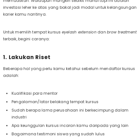
memuaskan. Walaupun mungkin sedikit mahal tapi ini adalah
investasi leher ke atas yang bakal jadi modal untuk kelangsungan
karier kamu nantinya.
Untuk memilih tempat kursus
eyelash extension
dan
brow treatment
terbaik, begini caranya:
1. Lakukan Riset
Beberapa hal yang perlu kamu ketahui sebelum mendaftar kursus
adalah:
Kualifikasi para mentor
Pengalaman/latar belakang tempat kursus
Sudah berapa lama perusahaan ini berkecimpung dalam
industri
Apa keunggulan kursus incaran kamu daripada yang lain
Bagaimana testimoni siswa yang sudah lulus