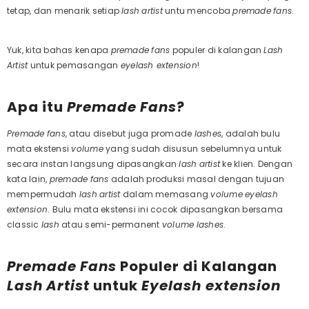
tetap, dan menarik setiap
lash
artist
untu mencoba
premade
fans
.
Yuk, kita bahas kenapa
premade
fans
populer di kalangan
Lash
Artist
untuk pemasangan
eyelash extension
!
Apa itu
Premade
Fans
?
Premade
fans
, atau disebut juga promade
lashes
, adalah bulu
mata ekstensi
volume
yang sudah disusun sebelumnya untuk
secara instan langsung dipasangkan
lash
artist
ke klien. Dengan
kata lain,
premade
fans
adalah produksi masal dengan tujuan
mempermudah
lash
artist
dalam memasang
volume
eyelash
extension
.
Bulu mata ekstensi ini cocok dipasangkan bersama
classic
lash
atau semi-permanent
volume
lashes
.
Premade
Fans
Populer di Kalangan
Lash
Artist
untuk
Eyelash extension