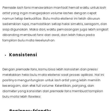
Premade
lash
fans
menawarkan manfaat hemat waktu untuk
lash
artist
yang ingin mengerjakan
volume
lashes
dengan cepat
namun tetap berkualitas.
Bulu mata ekstensi ini telah disusun
sedemikian rupa, memastikan setiap helai simetris, seragam, dan
siap digunakan. Maka dari, waktu pemasangan juga lebih singkat
dibanding membuat
fans
dari awal, dan lebih fokus pada
tampilan bulu mata keseluruhan.
Konsistensi
Dengan
premade
fans
, kamu bisa lebih konsisten dan presisi
meletakkan helai bulu mata ekstensi saat proses aplikasi. Hal ini
pastinya menguntungkan untuk
lash
artist
yang lebih memilih
keseragam, dan efek full
volume
. Kelentikan, panjang, dan
diameter yang konsisten dari
premade
fans
membuat tampilan
bulu mata lebih
flawless
.