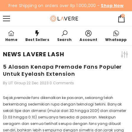
SKIP TO CONTENT
Free Shipping on orders over Rp 1.000,000 -
Shop Now
0
0
items
Home
Best Sellers
Search
Account
Whatsapp
NEWS LAVERE LASH
5 Alasan Kenapa Premade Fans Populer
Untuk Eyelash Extension
By
LIT Group
22 Dec 2023
0 Comments
Sejak
premade
fans
dikenalkan ke pasaran, sekarang telah
berkembang sedemikian rupa dengan teknologi terkini.
Banyak
sekali tipe dan dimensi (mulai dari 3D hingga 20D!) dan diameter
(0.03 hingga 0.10) semuanya tersedia di pasaran. Meskipun
seragam dan semua terlihat serupa dengan
fans
yang dibuat
sendiri, bahkan lebih sempurna dengan simetris dan jarak yang