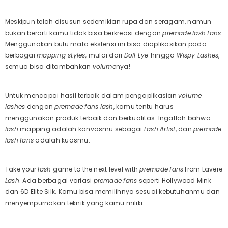
Meskipun telah disusun sedemikian rupa dan seragam, namun
bukan berarti kamu tidak bisa berkreasi dengan
premade
lash
fans
.
Menggunakan bulu mata ekstensi ini bisa diaplikasikan pada
berbagai
mapping styles,
mulai dari
Doll Eye
hingga
Wispy Lashes
,
semua bisa ditambahkan
volume
nya!
Untuk mencapai hasil terbaik dalam pengaplikasian
volume
lashes
dengan
premade
fans
lash
, kamu tentu harus
menggunakan produk terbaik dan berkualitas. Ingatlah bahwa
lash
mapping adalah kanvasmu sebagai
Lash
Artist
, dan
premade
lash
fans
adalah kuasmu.
Take your
lash
game to the next level with
premade
fans
from Lavere
Lash
. Ada berbagai variasi
premade
fans
seperti Hollywood Mink
dan 6D Elite Silk.
Kamu bisa memilihnya sesuai kebutuhanmu dan
menyempurnakan teknik yang kamu miliki.