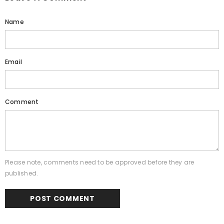
Name
Email
Comment
Please note, comments need to be approved before they are
published.