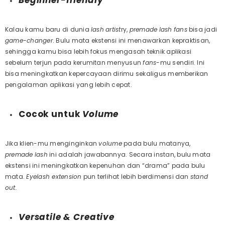
Beginner-friendly
Kalau kamu baru di dunia
lash
artist
ry,
premade
lash
fans
bisa jadi
game-changer
. Bulu mata ekstensi ini menawarkan kepraktisan,
sehingga kamu bisa lebih fokus mengasah teknik aplikasi
sebelum terjun pada kerumitan menyusun
fans
-mu sendiri. Ini
bisa meningkatkan kepercayaan dirimu sekaligus memberikan
pengalaman aplikasi yang lebih cepat.
Cocok untuk
Volume
Jika klien-mu menginginkan
volume
pada bulu matanya,
premade
lash
ini adalah jawabannya.
Secara instan, bulu mata
ekstensi ini meningkatkan kepenuhan dan “drama” pada bulu
mata.
Eyelash extension
pun terlihat lebih berdimensi dan
stand
out.
Versatile & Creative