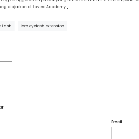
 yang diajarkan di Lavere Academy
.
e Lash
lem eyelash extension
T
ar
Email