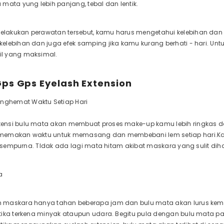
mata yung lebih panjang, tebal dan lentik.
lakukan perawatan tersebut, kamu harus mengetahui kelebihan dan
elebihan dan juga efek samping jika kamu kurang berhati - hari. Unt
l yang maksimal.
ps Gps Eyelash Extension
enghemat Waktu Setiap Hari
nsi bulu mata akan membuat proses make-up kamu lebih ringkas da
memakan waktu untuk memasang dan membebani lem setiap hari.Ka
ik sempurna. TIdak ada lagi mata hitam akibat maskara yang sulit dih
a
maskara hanya tahan beberapa jam dan bulu mata akan lurus kembal
tika terkena minyak ataupun udara. Begitu pula dengan bulu mata p