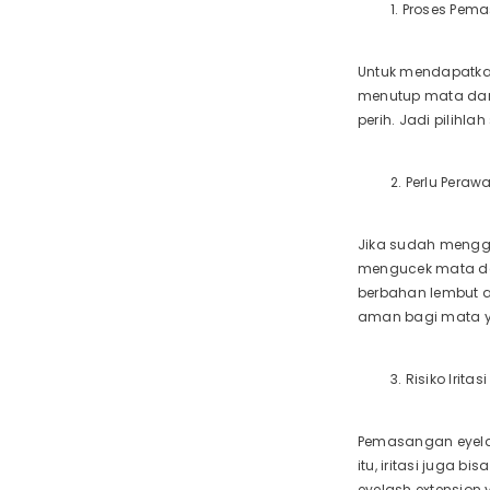
1. Proses Pe
Untuk mendapatka
menutup mata dan
perih. Jadi pilih
2. Perlu Peraw
Jika sudah menggu
mengucek mata da
berbahan lembut a
aman bagi mata ya
3. Risiko Iritas
Pemasangan eyelas
itu, iritasi juga b
eyelash extension