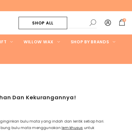
0
0
SHOP ALL
item
IFT
WILLOW WAX
SHOP BY BRANDS
bihan Dan Kekurangannya!
ginkan bulu mata yang indah dan lentik setiap hari.
nyambung bulu mata menggunakan
lem khusus
untuk