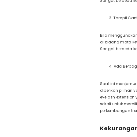
Sangat berbeda ket
3. Tampil Cant
Bila menggunakan 
di bidang mata ke
Sangat berbeda ket
4. Ada Berbaga
Saat ini menjamur 
diberikan pilihan 
eyelash extension 
sekali untuk memil
perkembangan tren
Kekurangan