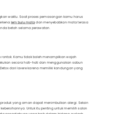
ngkan waktu. Saat proses pemasangan kamu harus
erkena
lem bulu mata
dan menyebabkan mata terasa
Anda betah selama perawatan.
 rontok. Kamu tidak boleh menampilkan wajah
lakukan secara hati-hati dan menggunakan sabun
tox dari lavere karena memiliki kandungan yang
produk yang aman dapat menimbulkan alergi. Selain
ga kebersihannya. Untuk itu penting untuk memilih salon
erta pengetahuan yang baik dalam bidang eyelash