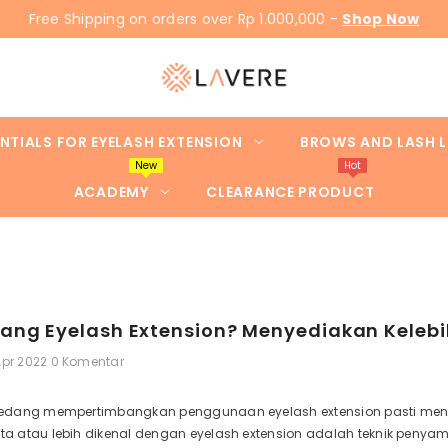
Free Shipping on orders over Rp 1.000,000 -
Shop Now
NTIALS FOR EYELASH EXTENSION
BROWS AND LASH L
New
Hot
ACADEMY
CLEARANCE PRODUCT
asang Eyelash Extension? Menyediakan Kele
Apr 2022
0 Komentar
dang mempertimbangkan penggunaan eyelash extension pasti mengin
a atau lebih dikenal dengan eyelash extension adalah teknik pe