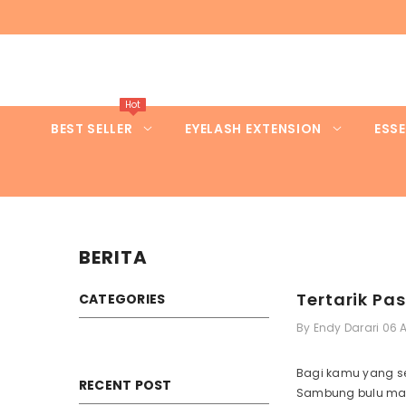
LANGSUNG KE KONTEN
Hot
BEST SELLER
EYELASH EXTENSION
ESSE
BERITA
Tertarik P
CATEGORIES
By
Endy Darari
06 
Bagi kamu yang se
RECENT POST
Sambung bulu mat