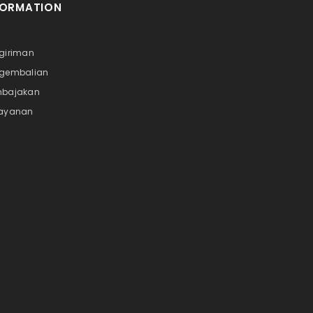
FORMATION
i
ngiriman
ngembalian
mbajakan
Layanan