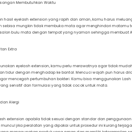
masangan Membutuhkan Waktu
n hasil eyelash extension yang rapih dan aman, kamu harus melua
 sebisa mungkin tidak membuka mata agar menghindari matamu t
lah salon bulu mata dengan tempat yang nyaman sehingga membuat 
atan Extra
nakan eyelash extension, kamu perlu merawatnya agar tidak mudah
n tidur dengan menghadap ke bantal. Mencuci wajah pun harus di
gar mencegah pertumbuhan bakteri. Kamu bisa menggunakan Lash De
ng sensitif dan formulasi yang tidak cocok untuk mata.
i dan Alergi
h extension apabila tidak sesuai dengan standar dan penggunaan 
isa muncul jika peralatan yang dipakai untuk prosedur ini kurang terja
 yang menggunakan produk yang aman dan memiliki keterampilan s