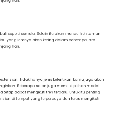
njang hari.
i seperti semula. Selain itu akan muncul kehitaman
alsu yang lemnya akan kering dalam beberapa jam.
njang hari.
xtension. Tidak hanya jenis kelentikan, kamu juga akan
nginkan. Beberapa salon juga memiliki pilihan model
etap dapat mengikuti tren terbaru. Untuk itu penting
tension di tempat yang terpercaya dan terus mengikuti