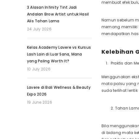
membuat efek bulu 
3 Alasan Infinity Tint Jadi
Andalan Brow Artist untuk Hasil
Namun sebelum me
Alis Tahan Lama
memang memiliki k
24 July 2026
mendapatkan hasi
Kelas Academy Lavere vs Kursus
Kelebihan G
Lash Lain di Luar Sana, Mana
yang Paling Worth It?
Praktis dan M
10 July 2026
Menggunakan ekste
mata palsu yang 
Lavere di Bali Wellness & Beauty
suda terlihat lent
Expo 2026
19 June 2026
2. Tahan Lam
Bila menggunakan 
di bidang mata ke