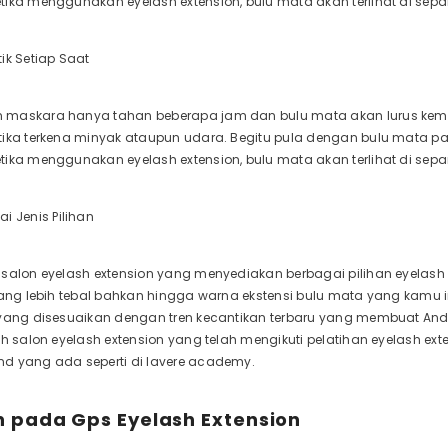
ika menggunakan eyelash extension, bulu mata akan terlihat di sepa
ik Setiap Saat
maskara hanya tahan beberapa jam dan bulu mata akan lurus kembal
tika terkena minyak ataupun udara. Begitu pula dengan bulu mata p
ika menggunakan eyelash extension, bulu mata akan terlihat di sepa
i Jenis Pilihan
salon eyelash extension yang menyediakan berbagai pilihan eyelash e
yang lebih tebal bahkan hingga warna ekstensi bulu mata yang kamu i
yang disesuaikan dengan tren kecantikan terbaru yang membuat Anda t
ih salon eyelash extension yang telah mengikuti pelatihan eyelash ex
d yang ada seperti di lavere academy.
 pada Gps Eyelash Extension