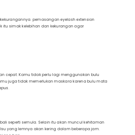
 kekurangannya. pemasangan eyelash extension
uk itu simak kelebihan dan kekurangan agar
SHOP NOW
n cepat. Kamu tidak perlu lagi menggunakan bulu
mu juga tidak memerlukan maskara karena bulu mata
apus.
i seperti semula. Selain itu akan muncul kehitaman
alsu yang lemnya akan kering dalam beberapa jam.