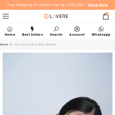
LANGSUNG KE KONTEN
Free Shipping on orders over Rp 1.000,000 -
Shop Now
0
0
item
Home
Best Sellers
Search
Account
Whatsapp
Home
InLei Lash Filler & Brow Bomber