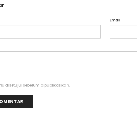
ar
Email
lu disetujui sebelum dipublikasikan.