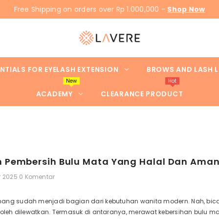
Free Shipping on orders over Rp 1.000,000 -
Shop Now
NTIALS FOR EYELASH EXTENSION
BROWS AND LASH L
New
Hot
ACADEMY
CLEARANCE PRODUCT
h Pembersih Bulu Mata Yang Halal Dan Ama
r 2025
0 Komentar
ang sudah menjadi bagian dari kebutuhan wanita modern. Nah, bicar
 boleh dilewatkan. Termasuk di antaranya, merawat kebersihan bulu 