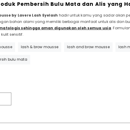
oduk Pembersih Bulu Mata dan Alis yang H
usse by Lavere Lash Eyelash
hadir untuk kamu yang sadar akan pen
ngan bahan alami yang memiliki berbagai manfaat untuk alis dan bulu
ermatologis sehingga aman digunakan oleh semua usia
. Formula
ulit sensitif.
mousse
lash & brow mousse
lash and brow mousse
lash 
sih bulu mata
T