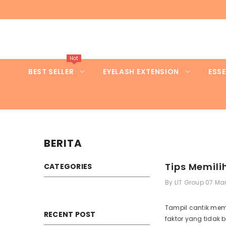
LANGSUNG KE KONTEN
Hot
BEST SELLER
EYELASH EXTENSION
ESSE
BERITA
Tips Memili
CATEGORIES
By
LIT Group
07 Ma
Tampil cantik mem
RECENT POST
faktor yang tidak