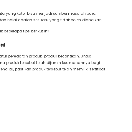
ata yang kotor bisa menjadi sumber masalah baru,
n dan halal adalah sesuatu yang tidak boleh diabaikan.
SHOP NOW
eberapa tips berikut ini!
al
ur peredaran produk-produk kecantikan. Untuk
ena produk tersebut telah dijamin keamanannya bagi
na itu, pastikan produk tersebut telah memiliki sertifikat