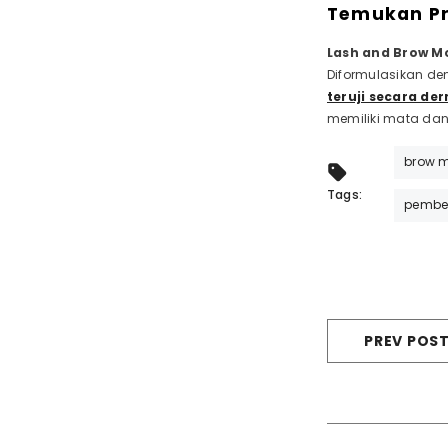
Temukan Pr
Lash and Brow Mo
Diformulasikan de
teruji secara d
memiliki mata dan k
brow 
Tags:
pember
PREV POS