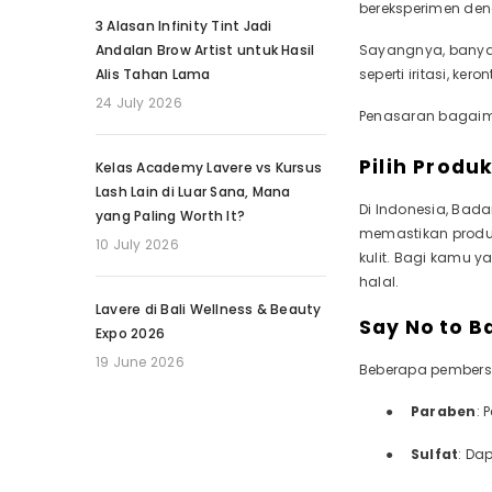
bereksperimen den
3 Alasan Infinity Tint Jadi
Andalan Brow Artist untuk Hasil
Sayangnya, banyak
Alis Tahan Lama
seperti iritasi, k
24 July 2026
Penasaran bagaima
Pilih Produ
Kelas Academy Lavere vs Kursus
Lash Lain di Luar Sana, Mana
Di Indonesia, Ba
yang Paling Worth It?
memastikan produk
10 July 2026
kulit. Bagi kamu ya
halal.
Lavere di Bali Wellness & Beauty
Say No to 
Expo 2026
19 June 2026
Beberapa pembersi
●
Paraben
: 
●
Sulfat
: Da