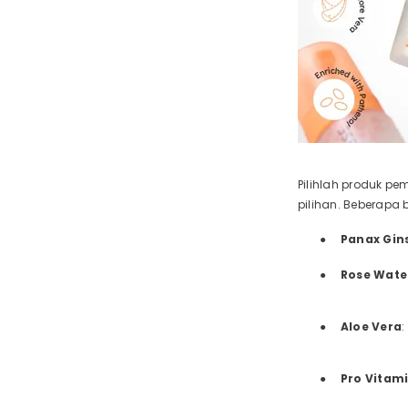
Pilihlah produk p
pilihan. Beberapa 
●
Panax Gin
●
Rose Wate
●
Aloe Vera
:
●
Pro Vitam