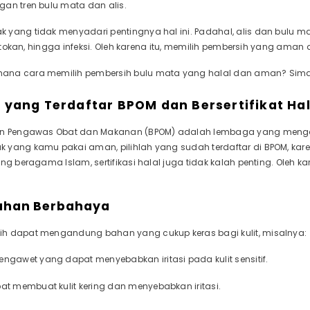
gan tren bulu mata dan alis.
 yang tidak menyadari pentingnya hal ini. Padahal, alis dan bulu m
erontokan, hingga infeksi. Oleh karena itu, memilih pembersih yang ama
na cara memilih pembersih bulu mata yang halal dan aman? Simak b
k yang Terdaftar BPOM dan Bersertifikat Hal
dan Pengawas Obat dan Makanan (BPOM) adalah lembaga yang mengat
 yang kamu pakai aman, pilihlah yang sudah terdaftar di BPOM, kar
ng beragama Islam, sertifikasi halal juga tidak kalah penting. Oleh kare
Bahan Berbahaya
h dapat mengandung bahan yang cukup keras bagi kulit, misalnya:
Pengawet yang dapat menyebabkan iritasi pada kulit sensitif.
pat membuat kulit kering dan menyebabkan iritasi.