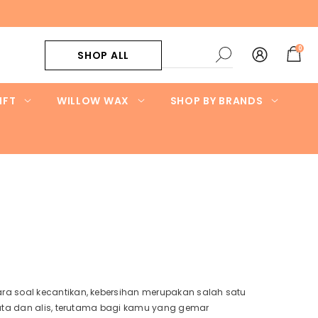
0
0
SHOP ALL
item
IFT
WILLOW WAX
SHOP BY BRANDS
n
a soal kecantikan, kebersihan merupakan salah satu
mata dan alis, terutama bagi kamu yang gemar