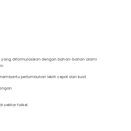
ama yang diformulasikan dengan bahan-bahan alami
in:
ga membantu pertumbuhan lebih cepat dan kuat.
dangan.
sekitar folikel.