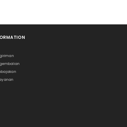
FORMATION
i
ngiriman
ngembalian
mbajakan
Layanan