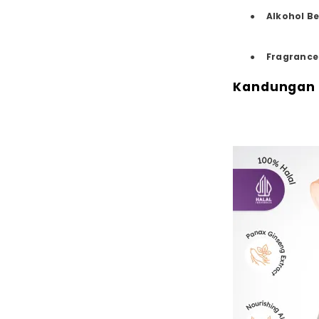
●
Alkohol B
●
Fragrance
Kandungan 