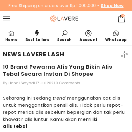
SKIP TO CONTENT
Free Shipping on orders over Rp 1.000,000 -
Shop Now
0
0
items
Home
Best Sellers
Search
Account
Whatsapp
NEWS LAVERE LASH
10 Brand Pewarna Alis Yang Bikin Alis
Tebal Secara Instan Di Shopee
By
Handi Setyadi
17 Jul 2021
0 Comments
Sekarang ini sedang
trend
menggunakan cat alis
untuk menggantikan pensil alis. Tidak perlu repot-
repot merias alis sebelum bepergian dan tak perlu
khawatir alis luntur. Kamu akan
memiliki
alis tebal