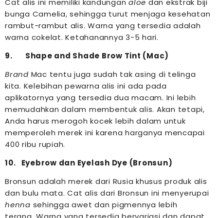
Cat alis ini memiliki kandungan
aloe
dan ekstrak biji
bunga Camelia, sehingga turut menjaga kesehatan
rambut-rambut alis. Warna yang tersedia adalah
warna cokelat. Ketahanannya 3-5 hari.
9. Shape and Shade Brow Tint (Mac)
Brand
Mac tentu juga sudah tak asing di telinga
kita. Kelebihan pewarna alis ini ada pada
aplikatornya yang tersedia dua macam. Ini lebih
memudahkan dalam membentuk alis. Akan tetapi,
Anda harus merogoh kocek lebih dalam untuk
memperoleh merek ini karena harganya mencapai
400 ribu rupiah.
10.
Eyebrow dan Eyelash Dye (Bronsun)
Bronsun adalah merek dari Rusia khusus produk alis
dan bulu mata. Cat alis dari Bronsun ini menyerupai
henna
sehingga awet dan pigmennya lebih
terang.
Warna yang tersedia bervariasi dan dapat